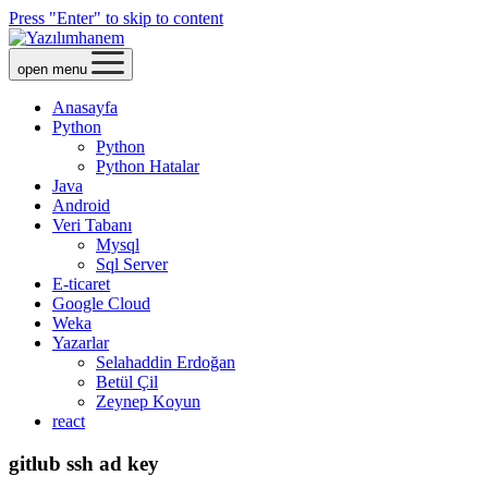
Press "Enter" to skip to content
open menu
Anasayfa
Python
Python
Python Hatalar
Java
Android
Veri Tabanı
Mysql
Sql Server
E-ticaret
Google Cloud
Weka
Yazarlar
Selahaddin Erdoğan
Betül Çil
Zeynep Koyun
react
gitlub ssh ad key