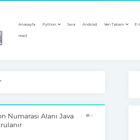
Anasayfa
Python
Java
Android
Veri Tabanı
E-t
react
”
on Numarası Alanı Java
0
rulanır