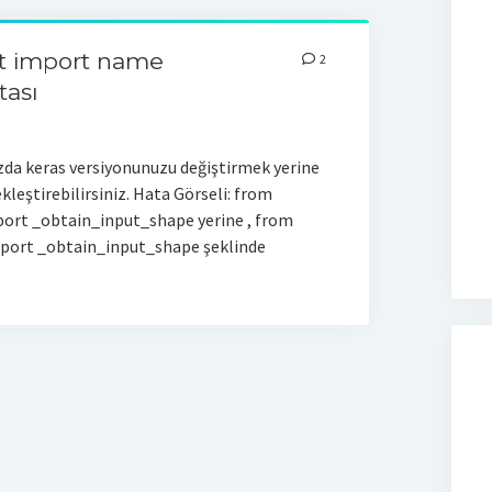
ot import name
2
tası
nızda keras versiyonunuzu değiştirmek yerine
ekleştirebilirsiniz. Hata Görseli: from
port _obtain_input_shape yerine , from
mport _obtain_input_shape şeklinde