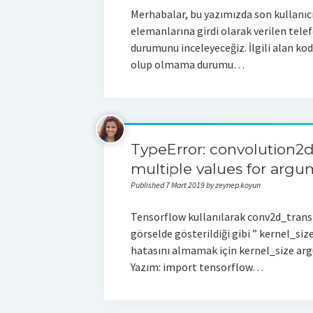
Merhabalar, bu yazımızda son kullanıcı 
elemanlarına girdi olarak verilen tel
durumunu inceleyeceğiz. İlgili alan ko
olup olmama durumu…
TypeError: convolution2d
multiple values for argum
Published 7 Mart 2019 by zeynep koyun
Tensorflow kullanılarak conv2d_trans
görselde gösterildiği gibi ” kernel_siz
hatasını almamak için kernel_size argü
Yazım: import tensorflow…