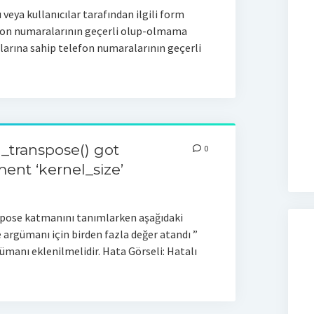
veya kullanıcılar tarafından ilgili form
efon numaralarının geçerli olup-olmama
dlarına sahip telefon numaralarının geçerli
_transpose() got
0
ent ‘kernel_size’
pose katmanını tanımlarken aşağıdaki
e argümanı için birden fazla değer atandı ”
manı eklenilmelidir. Hata Görseli: Hatalı