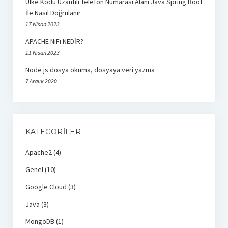
Ülke Kodu Uzantılı Telefon Numarası Alanı Java Spring Boot
İle Nasıl Doğrulanır
17 Nisan 2023
APACHE NiFi NEDİR?
11 Nisan 2023
Node js dosya okuma, dosyaya veri yazma
7 Aralık 2020
KATEGORILER
Apache2
(4)
Genel
(10)
Google Cloud
(3)
Java
(3)
MongoDB
(1)