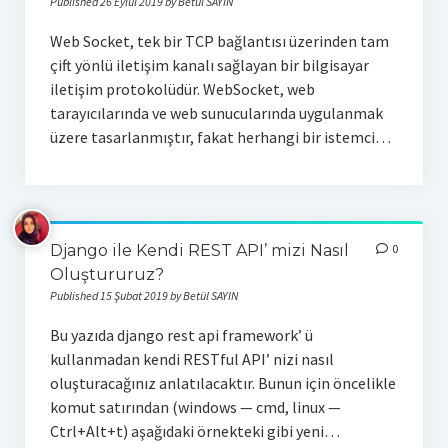
Published 26 Eylül 2019 by Betül SAYIN
Veri Tabanı
Web Socket, tek bir TCP bağlantısı üzerinden tam
çift yönlü iletişim kanalı sağlayan bir bilgisayar
Mysql
iletişim protokolüdür. WebSocket, web
tarayıcılarında ve web sunucularında uygulanmak
Sql Server
üzere tasarlanmıştır, fakat herhangi bir istemci…
E-ticaret
Google Cloud
Weka
Django ile Kendi REST API’ mizi Nasıl
0
Oluştururuz?
Yazarlar
Published 15 Şubat 2019 by Betül SAYIN
Selahaddin Erdoğan
Bu yazıda django rest api framework’ ü
kullanmadan kendi RESTful API’ nizi nasıl
Betül Çil
oluşturacağınız anlatılacaktır. Bunun için öncelikle
komut satırından (windows — cmd, linux —
Zeynep Koyun
Ctrl+Alt+t) aşağıdaki örnekteki gibi yeni…