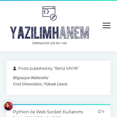
open
menu
Anasayfa
Posts published by “Betül SAYIN”
Python
Bilgisayar Mühendisi
Python
Fırat Üniversitesi / Yüksek Lisans
Python Hatalar
Java
Python ile Web Socket Kullanımı
0
Android