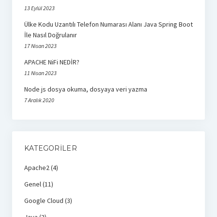
react
13 Eylül 2023
Ülke Kodu Uzantılı Telefon Numarası Alanı Java Spring Boot
İle Nasıl Doğrulanır
17 Nisan 2023
APACHE NiFi NEDİR?
11 Nisan 2023
Node js dosya okuma, dosyaya veri yazma
7 Aralık 2020
KATEGORILER
Apache2
(4)
Genel
(11)
Google Cloud
(3)
Java
(3)