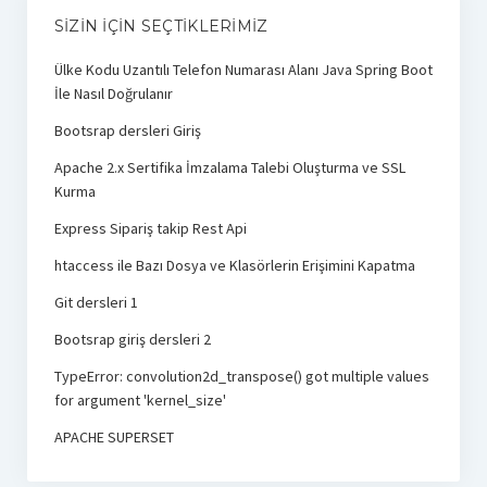
SIZIN İÇIN SEÇTIKLERIMIZ
Ülke Kodu Uzantılı Telefon Numarası Alanı Java Spring Boot
İle Nasıl Doğrulanır
Bootsrap dersleri Giriş
Apache 2.x Sertifika İmzalama Talebi Oluşturma ve SSL
Kurma
Express Sipariş takip Rest Api
htaccess ile Bazı Dosya ve Klasörlerin Erişimini Kapatma
Git dersleri 1
Bootsrap giriş dersleri 2
TypeError: convolution2d_transpose() got multiple values
for argument 'kernel_size'
APACHE SUPERSET