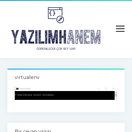
open
menu
Anasayfa
virtualenv
Python
Python
Python Hatalar
Java
Android
Bir cevap yazın