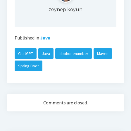
zeynep koyun
Published in
Java
ChatGPT
Java
Libphonenumber
Maven
Spring Boot
Comments are closed.