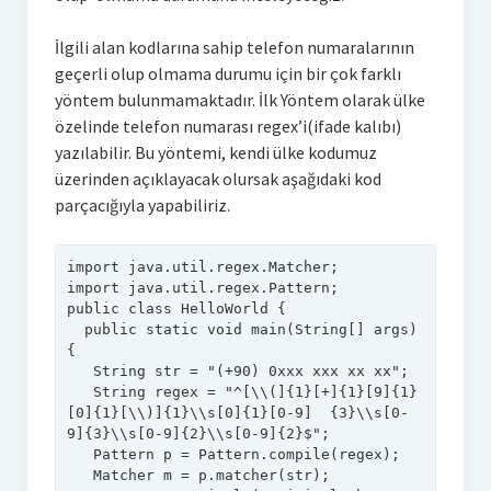
Veri Tabanı
İlgili alan kodlarına sahip telefon numaralarının
geçerli olup olmama durumu için bir çok farklı
Mysql
yöntem bulunmamaktadır. İlk Yöntem olarak ülke
özelinde telefon numarası regex’i(ifade kalıbı)
Sql Server
yazılabilir. Bu yöntemi, kendi ülke kodumuz
E-ticaret
üzerinden açıklayacak olursak aşağıdaki kod
parçacığıyla yapabiliriz.
Google Cloud
import
Weka
import
public
class
HelloWorld
Yazarlar
  public
static
void
main
(String[] args)
Selahaddin Erdoğan
   String
str
=
"(+90) 0xxx xxx xx xx"
   String
regex
=
"^[\\(]{1}[+]{1}[9]{1}
Betül Çil
[0]{1}[\\)]{1}\\s[0]{1}[0-9]  {3}\\s[0-
9]{3}\\s[0-9]{2}\\s[0-9]{2}$"
Zeynep Koyun
   Pattern
p
=
   Matcher
m
=
 p.matcher(str);
