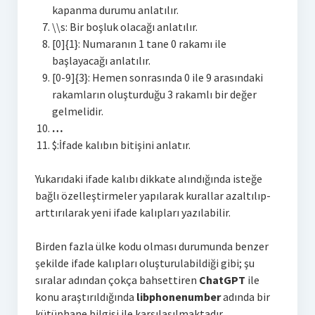
kapanma durumu anlatılır.
\\s: Bir boşluk olacağı anlatılır.
[0]{1}: Numaranın 1 tane 0 rakamı ile
başlayacağı anlatılır.
[0-9]{3}: Hemen sonrasında 0 ile 9 arasındaki
rakamların oluşturduğu 3 rakamlı bir değer
gelmelidir.
…
$:İfade kalıbın bitişini anlatır.
Yukarıdaki ifade kalıbı dikkate alındığında isteğe
bağlı özelleştirmeler yapılarak kurallar azaltılıp-
arttırılarak yeni ifade kalıpları yazılabilir.
Birden fazla ülke kodu olması durumunda benzer
şekilde ifade kalıpları oluşturulabildiği gibi; şu
sıralar adından çokça bahsettiren
ChatGPT
ile
konu araştırıldığında
libphonenumber
adında bir
kütüphane bilgisi ile karşılaşılmaktadır.