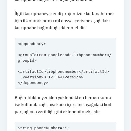
İlgili kütüphaneyi kendi projemizde kullanabilmek
için ilk olarak pom.xml dosya içerisine aşağıdaki
kütüphane bağımlılığı eklenmelidir.
<dependency>

<groupId>com.googlecode.libphonenumber</
groupId>

<artifactId>libphonenumber</artifactId>

  <version>8.12.34</version>

</dependency>
Bağımlılıklar yeniden yüklendikten hemen sonra
ise kullanılacağı java kodu içerisine aşağıdaki kod
parçağında verildiği gibi eklenebilmektedir.
String phoneNumber=
""