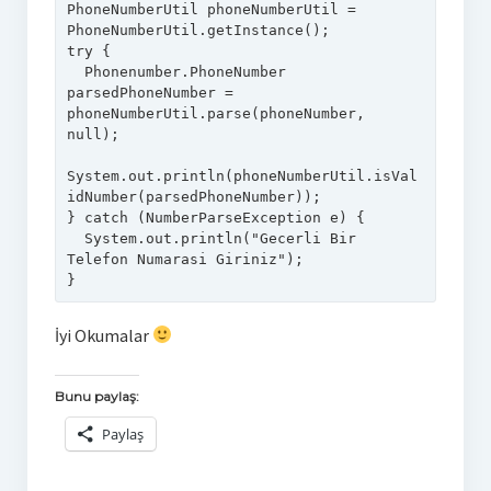
PhoneNumberUtil
phoneNumberUtil
=
try
 {

  Phonenumber.
PhoneNumber
parsedPhoneNumber
=
phoneNumberUtil.parse(phoneNumber, 
null
);

System.out.println(phoneNumberUtil.isVal
idNumber(parsedPhoneNumber));

} 
catch
 (NumberParseException e) {

  System.out.println(
"Gecerli Bir 
Telefon Numarasi Giriniz"
);

}
İyi Okumalar
Bunu paylaş:
Paylaş