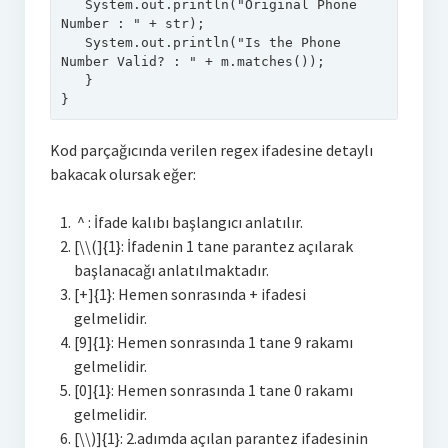
   System.out.println(
"Original Phone 
react
Number : "
 + str);

   System.out.println(
"Is the Phone 
Number Valid? : "
 + m.matches());

   }

}
Kod parçağıcında verilen regex ifadesine detaylı
bakacak olursak eğer:
^ : İfade kalıbı başlangıcı anlatılır.
[\\(]{1}: İfadenin 1 tane parantez açılarak
başlanacağı anlatılmaktadır.
[+]{1}: Hemen sonrasında + ifadesi
gelmelidir.
[9]{1}: Hemen sonrasında 1 tane 9 rakamı
gelmelidir.
[0]{1}: Hemen sonrasında 1 tane 0 rakamı
gelmelidir.
[\\)]{1}: 2.adımda açılan parantez ifadesinin