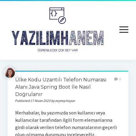
open
menu
Anasayfa
Ülke Kodu Uzantılı Telefon Numarası
0
Python
Alanı Java Spring Boot İle Nasıl
Doğrulanır
Python
Published 17 Nisan 2023 by zeynep koyun
Python Hatalar
Merhabalar, bu yazımızda son kullanıcı veya
kullanıcılar tarafından ilgili form elemanlarına
Java
girdi olarak verilen telefon numaralarının geçerli
Android
olup-olmama durumunu inceleyeceğiz.