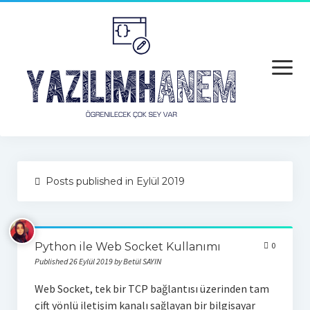
open
menu
Anasayfa
Posts published in Eylül 2019
Python
Python
Python ile Web Socket Kullanımı
0
Python Hatalar
Published 26 Eylül 2019 by Betül SAYIN
Java
Web Socket, tek bir TCP bağlantısı üzerinden tam
çift yönlü iletişim kanalı sağlayan bir bilgisayar
Android