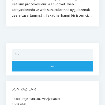
iletişim protokolüdür. WebSocket, web
Veri Tabanı
tarayıcılarında ve web sunucularında uygulanmak
üzere tasarlanmıştır, fakat herhangi bir istemci…
Mysql
Sql Server
E-ticaret
Google Cloud
Arama:
Weka
Yazarlar
Selahaddin Erdoğan
Betül Çil
SON YAZILAR
Zeynep Koyun
React Proje kurulumu ve Ajv Hatası
6 Ocak 2026