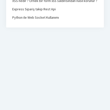
XSS nedir ? Örnek bir form xss saldırısından nasıl korunur ?
Express Sipariş takip Rest Api
Python ile Web Socket Kullanımı