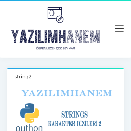
open
menu
Anasayfa
string2
Python
Python
Python Hatalar
Java
Android