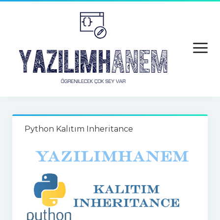
open
menu
Anasayfa
Python Kalıtım Inheritance
Python
Python
Python Hatalar
Java
Android