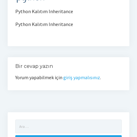
Veri Tabanı
Python Kalıtım Inheritance
Mysql
Python Kalıtım Inheritance
Sql Server
E-ticaret
Google Cloud
Bir cevap yazın
Weka
Yorum yapabilmek için
giriş yapmalısınız
.
Yazarlar
Selahaddin Erdoğan
Betül Çil
Arama:
Zeynep Koyun