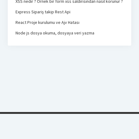
XSS nedir ? Örnek bir form xss saldırısından nasıl korunur ?
Express Sipariş takip Rest Api
React Proje kurulumu ve Ajv Hatası
Node js dosya okuma, dosyaya veri yazma
Yazılımhanem
Öğrenilecek Çok Şey Var