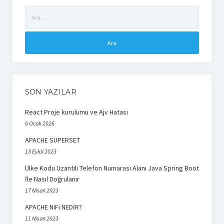
Arama:
E-ticaret
Google Cloud
Weka
Yazarlar
SON YAZILAR
Selahaddin Erdoğan
React Proje kurulumu ve Ajv Hatası
Betül Çil
6 Ocak 2026
Zeynep Koyun
APACHE SUPERSET
13 Eylül 2023
react
Ülke Kodu Uzantılı Telefon Numarası Alanı Java Spring Boot
İle Nasıl Doğrulanır
17 Nisan 2023
APACHE NiFi NEDİR?
11 Nisan 2023