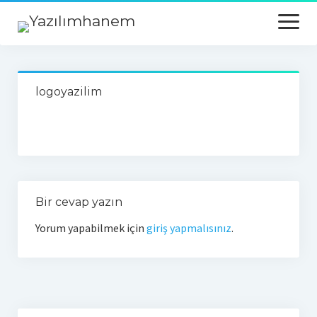
open
menu
Anasayfa
logoyazilim
Python
Python
Python Hatalar
Java
Bir cevap yazın
Android
Yorum yapabilmek için
giriş yapmalısınız
.
Veri Tabanı
Mysql
Sql Server