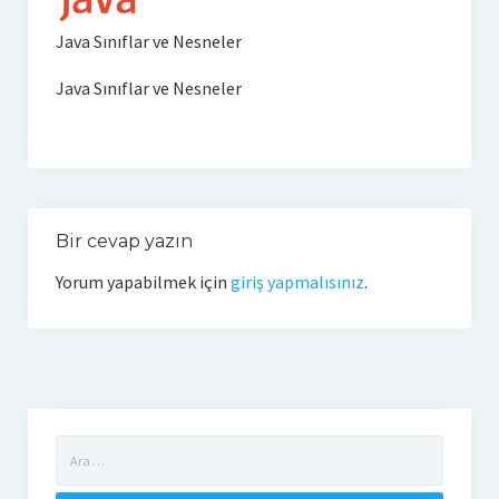
Veri Tabanı
Java Sınıflar ve Nesneler
Mysql
Java Sınıflar ve Nesneler
Sql Server
E-ticaret
Google Cloud
Bir cevap yazın
Weka
Yorum yapabilmek için
giriş yapmalısınız
.
Yazarlar
Selahaddin Erdoğan
Betül Çil
Arama:
Zeynep Koyun