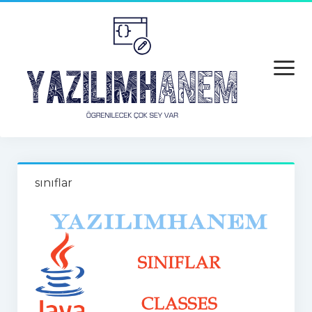
open
menu
Anasayfa
sınıflar
Python
Python
Python Hatalar
Java
Android